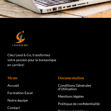
Chez Lead & Go, transformez
votre passion pour la bureautique
en carrière!
Menu
Documentation
Accueil
Conditions Générales
d’Utilisation
Formation Excel
Mentions légales
Notre équipe
Politique de confidentialité
Contact