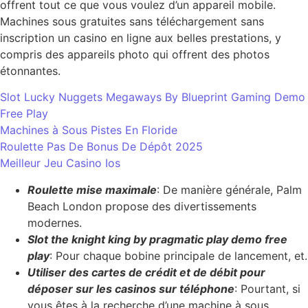
offrent tout ce que vous voulez d’un appareil mobile.
Machines sous gratuites sans téléchargement sans
inscription un casino en ligne aux belles prestations, y
compris des appareils photo qui offrent des photos
étonnantes.
Slot Lucky Nuggets Megaways By Blueprint Gaming Demo
Free Play
Machines à Sous Pistes En Floride
Roulette Pas De Bonus De Dépôt 2025
Meilleur Jeu Casino Ios
Roulette mise maximale
: De manière générale, Palm
Beach London propose des divertissements
modernes.
Slot the knight king by pragmatic play demo free
play
: Pour chaque bobine principale de lancement, et.
Utiliser des cartes de crédit et de débit pour
déposer sur les casinos sur téléphone
: Pourtant, si
vous êtes à la recherche d’une machine à sous