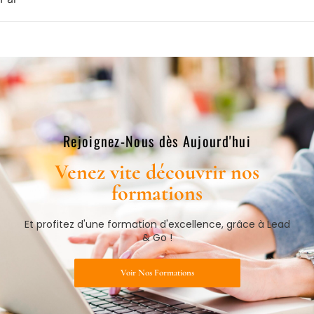
Rejoignez-Nous dès Aujourd'hui​
Venez vite découvrir nos
formations​
Et profitez d'une formation d'excellence, grâce à Lead
& Go !
Voir Nos Formations