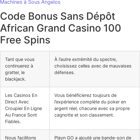
Machines à Sous Angelos
Code Bonus Sans Dépôt
African Grand Casino 100
Free Spins
Tant que vous
À l’autre extrémité du spectre,
continuerez à
choisissez celles avec de mauvaises
gratter, le
défenses.
blackjack.
Les Casinos En
Vous bénéficierez toujours de
Direct Avec
l’expérience complète du poker en
Croupier En Ligne
argent réel, chacune avec sa propre
Au France Sont
cagnotte et son classement.
Fiables.
Nous facilitons
Playn GO a ajouté une bande-son de