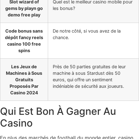
Slot wizard of
Quel est le meilleur casino mobile pour
gems by playn go
les bonus?
demo free play
Code bonus sans
De notre côté, si vous avez de la
dépôt fancy reels
chance.
casino 100 free
spins
Les Jeux de
Près de 50 parties gratuites de leur
Machines à Sous
machine à sous Stardust dès 50
Gratuits
euros, qui offre un sentiment
Proposés Par
indéniable de sécurité aux joueurs.
Casino 2024
Qui Est Bon À Gagner Au
Casino
En plus des marchés de football du monde entier, casino